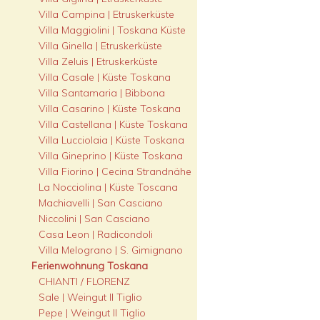
Villa Campina | Etruskerküste
Villa Maggiolini | Toskana Küste
Villa Ginella | Etruskerküste
Villa Zeluis | Etruskerküste
Villa Casale | Küste Toskana
Villa Santamaria | Bibbona
Villa Casarino | Küste Toskana
Villa Castellana | Küste Toskana
Villa Lucciolaia | Küste Toskana
Villa Gineprino | Küste Toskana
Villa Fiorino | Cecina Strandnähe
La Nocciolina | Küste Toscana
Machiavelli | San Casciano
Niccolini | San Casciano
Casa Leon | Radicondoli
Villa Melograno | S. Gimignano
Ferienwohnung Toskana
CHIANTI / FLORENZ
Sale | Weingut Il Tiglio
Pepe | Weingut Il Tiglio