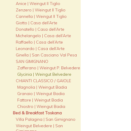
Anice | Weingut Il Tiglio
Zenzero | Weingut Il Tiglio
Cannella | Weingut Il Tiglio
Giotto | Casa dell’Arte
Donatello | Casa dell’Arte
Michelangelo | Casa dell’Arte
Raffaello | Casa dell’Arte
Leonardo | Casa dell’Arte
Ginella | San Casciano Val Pesa
SAN GIMIGNANO
Zafferano | Weingut P. Belvedere
Glycinia | Weingut Belvedere
CHIANTI CLASSICO / GAIOLE
Magnolia | Weingut Badia
Granaio | Weingut Badia
Fattore | Weingut Badia
Chiostro | Weingut Badia
Bed & Breakfast Toskana
Villa Palagina | San Gimignano
Weingut Belvedere | San