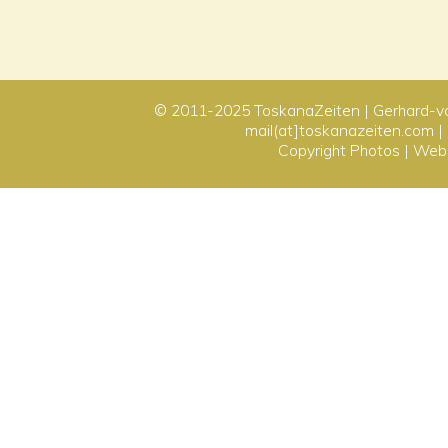
© 2011-2025
ToskanaZeiten
| Gerhard-v
mail(at]toskanazeiten.com |
Copyright Photos
|
Webd