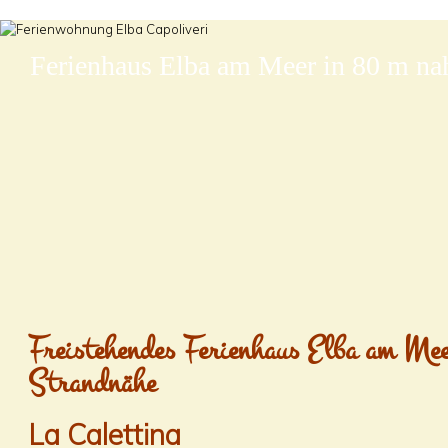
Ferienhaus Elba am Meer in 80 m na
Freistehendes Ferienhaus Elba am Mee
Strandnähe
La Calettina