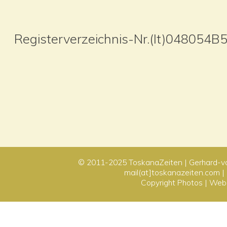
Registerverzeichnis-Nr.(It)04805
© 2011-2025
ToskanaZeiten
| Gerhard-v
mail(at]toskanazeiten.com |
Copyright Photos
|
Webd