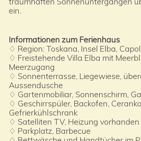
traumhaften Sonnenuntergängen übe
ein.
Informationen zum Ferienhaus
♢ Region: Toskana, Insel Elba, Capoli
♢ Freistehende Villa Elba mit Meerbl
Meerzugang
♢ Sonnenterrasse, Liegewiese, übe
Aussendusche
♢ Gartenmobiliar, Sonnenschirm, Ga
♢ Geschirrspüler, Backofen, Ceranko
Gefrierkühlschrank
♢ Satelliten TV, Heizung vorhanden
♢ Parkplatz, Barbecue
♢ Bettwäsche und Handtücher im Pre