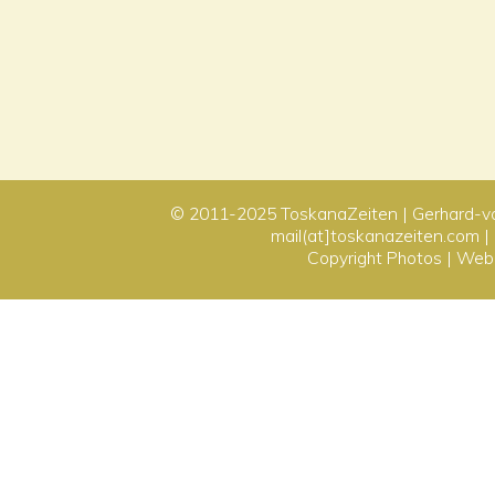
© 2011-2025
ToskanaZeiten
| Gerhard-v
mail(at]toskanazeiten.com |
Copyright Photos
|
Webd