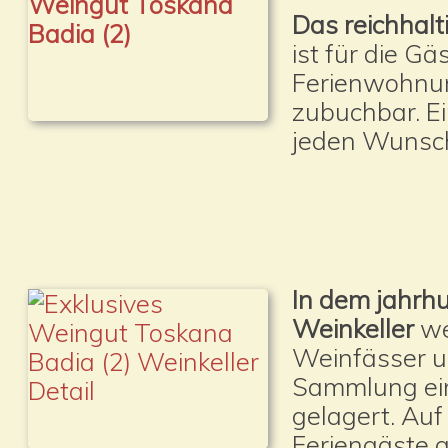
Das reichhalt
ist für die Gä
Ferienwohnu
zubuchbar. Ei
jeden Wunsch 
In dem jahrh
Weinkeller
we
Weinfässer u
Sammlung ein
gelagert. Auf
Feriengäste a