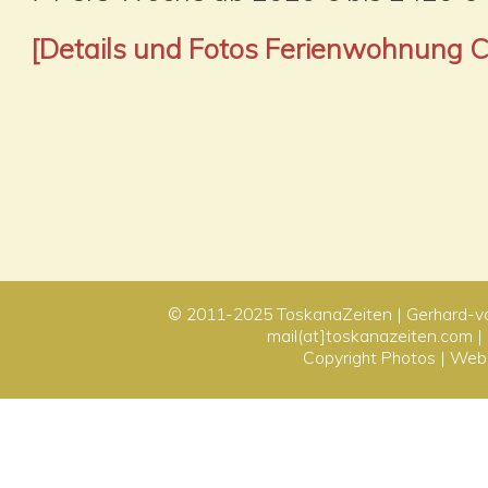
[Details und Fotos Ferienwohnung C
© 2011-2025
ToskanaZeiten
| Gerhard-v
mail(at]toskanazeiten.com |
Copyright Photos
|
Webd