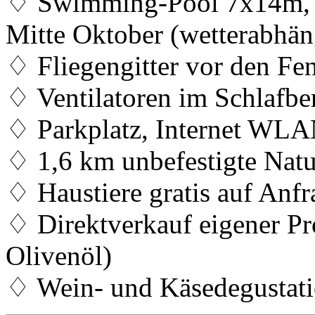
♢ Swimming-Pool 7x14m, Ti
Mitte Oktober (wetterabhän
♢ Fliegengitter vor den Fen
♢ Ventilatoren im Schlafbe
♢ Parkplatz, Internet WL
♢ 1,6 km unbefestigte Natu
♢ Haustiere gratis auf Anfr
♢ Direktverkauf eigener Pr
Olivenöl)
♢ Wein- und Käsedegustati