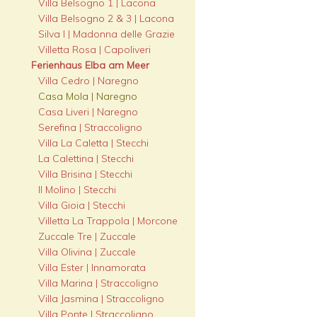
Villa Belsogno 1 | Lacona
Villa Belsogno 2 & 3 | Lacona
Silva I | Madonna delle Grazie
Villetta Rosa | Capoliveri
Ferienhaus Elba am Meer
Villa Cedro | Naregno
Casa Mola | Naregno
Casa Liveri | Naregno
Serefina | Straccoligno
Villa La Caletta | Stecchi
La Calettina | Stecchi
Villa Brisina | Stecchi
Il Molino | Stecchi
Villa Gioia | Stecchi
Villetta La Trappola | Morcone
Zuccale Tre | Zuccale
Villa Olivina | Zuccale
Villa Ester | Innamorata
Villa Marina | Straccoligno
Villa Jasmina | Straccoligno
Villa Ponte | Straccoligno