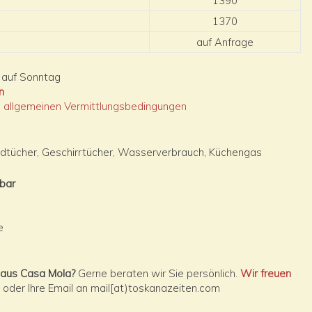
1390
1370
auf Anfrage
auf Sonntag
n
e
allgemeinen Vermittlungsbedingungen
dtücher, Geschirrtücher, Wasserverbrauch, Küchengas
lbar
e
haus Casa Mola?
Gerne beraten wir Sie persönlich.
Wir freuen
oder Ihre Email an mail[at)toskanazeiten.com