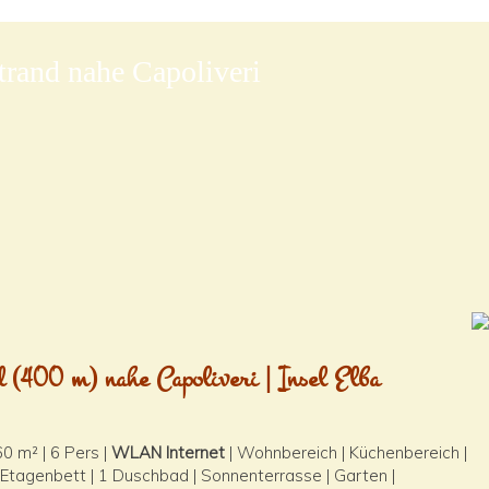
trand nahe Capoliveri
 (400 m) nahe Capoliveri | Insel Elba
0 m² | 6 Pers |
WLAN Internet
| Wohnbereich | Küchenbereich |
 Etagenbett | 1 Duschbad | Sonnenterrasse | Garten |